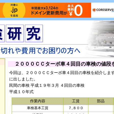
２０００ＣＣターボ車４回目の車検の値段
今回は、２０００ＣＣターボ車４回目の車検を紹介しま
５
に出しました。
民間の車検 平成１９年３月 ４回目の車検
５
平成１０年式
作業内容
工賃
部品
車検基本工賃
７,８００