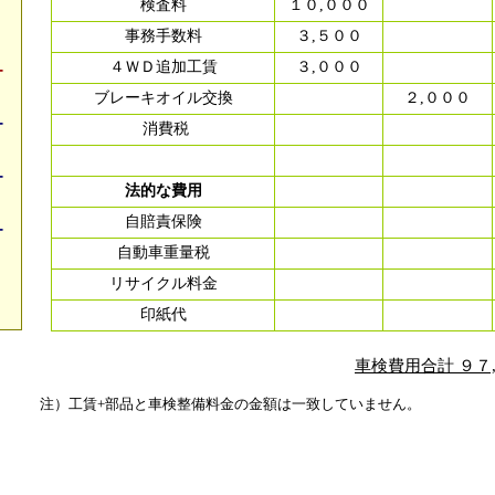
検査料
１０,０００
事務手数料
３,５００
４ＷＤ追加工賃
３,０００
ー
ブレーキオイル交換
２,０００
ー
消費税
ー
法的な費用
自賠責保険
ー
自動車重量税
リサイクル料金
印紙代
車検費用合計 ９７
注）工賃+部品と車検整備料金の金額は一致していません。